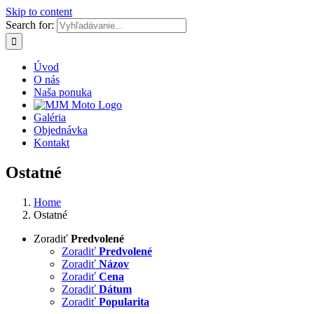
Skip to content
Search for:
Úvod
O nás
Naša ponuka
Galéria
Objednávka
Kontakt
Ostatné
Home
Ostatné
Zoradiť
Predvolené
Zoradiť
Predvolené
Zoradiť
Názov
Zoradiť
Cena
Zoradiť
Dátum
Zoradiť
Popularita