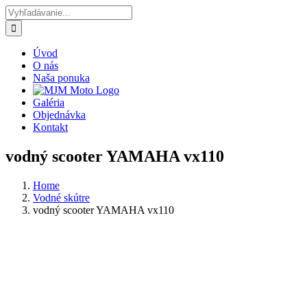
Skip
Search
to
for:
content
Úvod
O nás
Naša ponuka
Galéria
Objednávka
Kontakt
vodný scooter YAMAHA vx110
Home
Vodné skútre
vodný scooter YAMAHA vx110