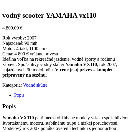
vodný scooter YAMAHA vx110
4.800,00
€
Rok výroby: 2007
Najazdené: 90 mth
Motor: 4-takt, 1100 cm³
Cena: 4 800 € vrátane prívesu
Ideálna voľba na rekreačné jazdenie, vodné športy a rodinnú
zábavu. Spoľahlivý vodný skúter
Yamaha VX110
, rok 2007,
najazdených 90 motohodín.
V cene je aj príves – komplet
pripravený na sezónu
.
Kategória:
Vodné skútre
Popis
Popis
Yamaha VX110
patrí medzi obľúbené modely vďaka spoľahlivému
štvortaktnému motoru, stabilnému trupu a nízkej poruchovosti.
Modelový rok 2007 ponúka overenú techniku s jednoduchou